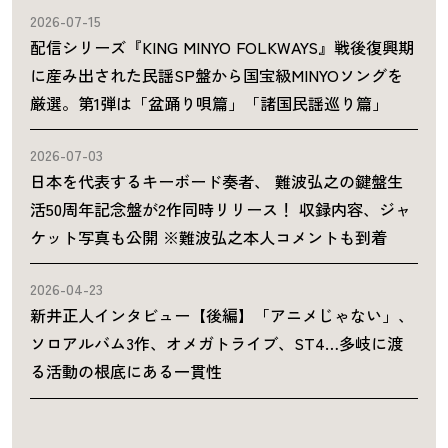
2026-07-15
配信シリーズ『KING MINYO FOLKWAYS』戦後復興期
に産み出された民謡SP盤から国宝級MINYOソングを
厳選。第1弾は「盆踊り唄篇」「諸国民謡巡り篇」
2026-07-03
日本を代表するキーボード奏者、 難波弘之の鍵盤生
活50周年記念盤が2作同時リリース！ 収録内容、ジャ
ケット写真も公開 ※難波弘之本人コメントも到着
2026-04-23
新井正人インタビュー【後編】「アニメじゃない」、
ソロアルバム3作、オメガトライブ、ST4…多岐に渡
る活動の根底にある一貫性