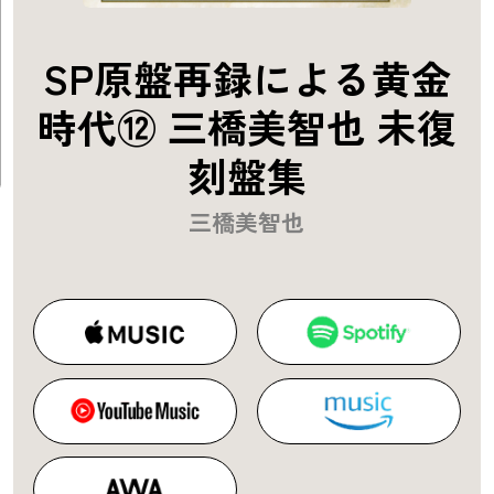
SP原盤再録による黄金
時代⑫ 三橋美智也 未復
刻盤集
三橋美智也