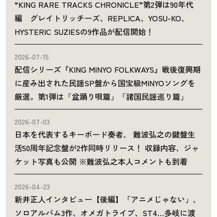
“KING RARE TRACKS CHRONICLE”第2弾は90年代
編 グレイトリッチーズ、REPLICA、YOSU-KO、
HYSTERIC SUZIESの9作品が配信開始！
2026-07-15
配信シリーズ『KING MINYO FOLKWAYS』戦後復興期
に産み出された民謡SP盤から国宝級MINYOソングを
厳選。第1弾は「盆踊り唄篇」「諸国民謡巡り篇」
2026-07-03
日本を代表するキーボード奏者、 難波弘之の鍵盤生
活50周年記念盤が2作同時リリース！ 収録内容、ジャ
ケット写真も公開 ※難波弘之本人コメントも到着
2026-04-23
新井正人インタビュー【後編】「アニメじゃない」、
ソロアルバム3作、オメガトライブ、ST4…多岐に渡