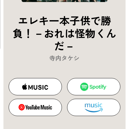
エレキ一本子供で勝
負！－おれは怪物くん
だ－
寺内タケシ