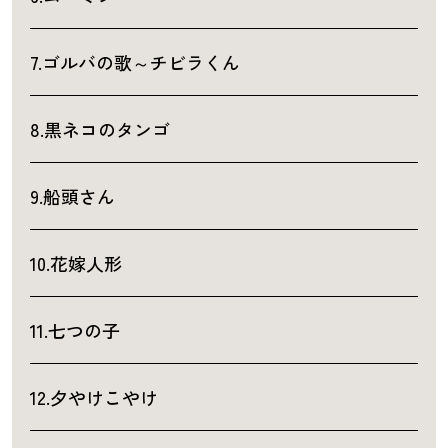
7.ゴルバの歌～チビラくん
8.黒ネコのタンゴ
9.船頭さん
10.花嫁人形
11.七つの子
12.夕やけこやけ