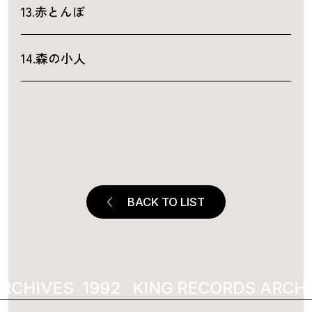
13.赤とんぼ
14.森の小人
BACK TO LIST
RCHIVES
1992
KING RECORDS ARCHI