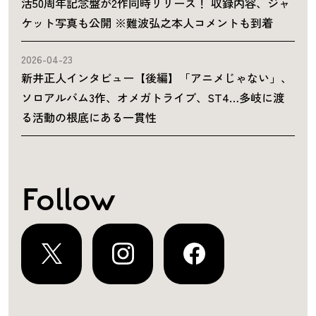
活50周年記念盤が2作同時リリース！ 収録内容、ジャ
ケット写真も公開 ※難波弘之本人コメントも到着
2026-04-23
新井正人インタビュー【後編】「アニメじゃない」、
ソロアルバム3作、オメガトライブ、ST4…多岐に渡
る活動の根底にある一貫性
Follow