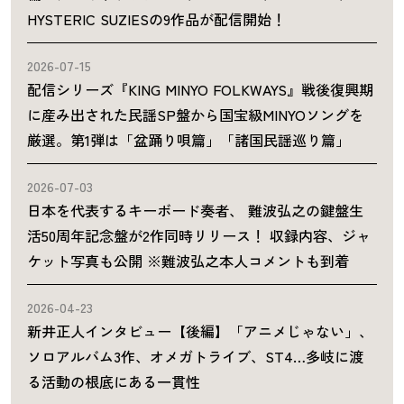
HYSTERIC SUZIESの9作品が配信開始！
2026-07-15
配信シリーズ『KING MINYO FOLKWAYS』戦後復興期
に産み出された民謡SP盤から国宝級MINYOソングを
厳選。第1弾は「盆踊り唄篇」「諸国民謡巡り篇」
2026-07-03
日本を代表するキーボード奏者、 難波弘之の鍵盤生
活50周年記念盤が2作同時リリース！ 収録内容、ジャ
ケット写真も公開 ※難波弘之本人コメントも到着
2026-04-23
新井正人インタビュー【後編】「アニメじゃない」、
ソロアルバム3作、オメガトライブ、ST4…多岐に渡
る活動の根底にある一貫性