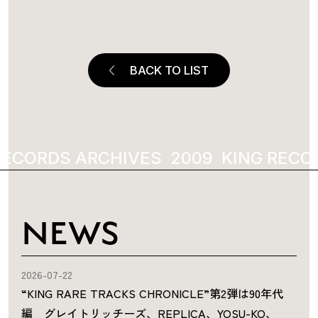
BACK TO LIST
RECORDS ARCHIVES
2009
KING RECOR
NEWS
2026-07-22
“KING RARE TRACKS CHRONICLE”第2弾は90年代
編 グレイトリッチーズ、REPLICA、YOSU-KO、