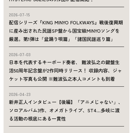
2026-07-15
配信シリーズ『KING MINYO FOLKWAYS』戦後復興期
に産み出された民謡SP盤から国宝級MINYOソングを
厳選。第1弾は「盆踊り唄篇」「諸国民謡巡り篇」
2026-07-03
日本を代表するキーボード奏者、 難波弘之の鍵盤生
活50周年記念盤が2作同時リリース！ 収録内容、ジャ
ケット写真も公開 ※難波弘之本人コメントも到着
2026-04-23
新井正人インタビュー【後編】「アニメじゃない」、
ソロアルバム3作、オメガトライブ、ST4…多岐に渡
る活動の根底にある一貫性