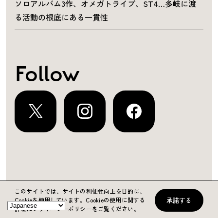
ソロアルバム3作、オメガトライブ、ST4…多岐に渡
る活動の根底にある一貫性
Follow
運営会社
プライバシーポリシー
お問い合わせ
このサイトでは、サイトの利便性向上を目的に、
承諾する
Cookieを使用しています。
Cookieの使用に関する
Copyright ©2024 KING RECORDS
詳細はプライバシーポリシーをご覧ください。