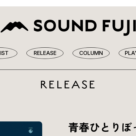
IST
RELEASE
COLUMN
PLA
RELEASE
青春ひとりぼ