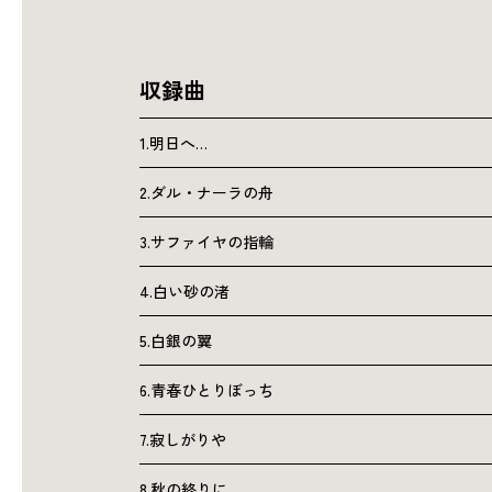
収録曲
1.明日へ…
2.ダル・ナーラの舟
3.サファイヤの指輪
4.白い砂の渚
5.白銀の翼
6.青春ひとりぼっち
7.寂しがりや
8.秋の終りに