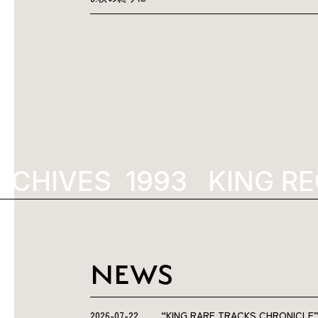
CHIVES
1993
KING RE
NEWS
2026-07-22
“KING RARE TRACKS CHRO