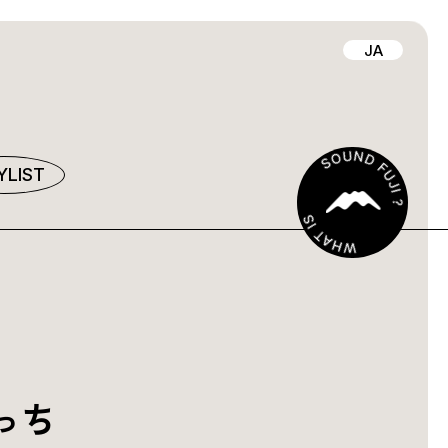
JA
YLIST
っち