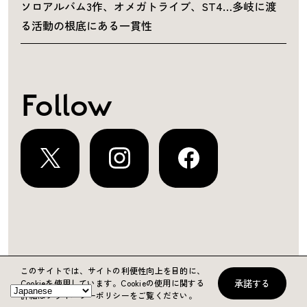
ソロアルバム3作、オメガトライブ、ST4…多岐に渡
る活動の根底にある一貫性
Follow
運営会社
プライバシーポリシー
お問い合わせ
このサイトでは、サイトの利便性向上を目的に、
承諾する
Cookieを使用しています。
Cookieの使用に関する
Copyright ©2024 KING RECORDS
詳細はプライバシーポリシーをご覧ください。