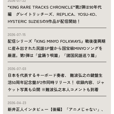
2026-07-22
“KING RARE TRACKS CHRONICLE”第2弾は90年代
編 グレイトリッチーズ、REPLICA、YOSU-KO、
HYSTERIC SUZIESの9作品が配信開始！
2026-07-15
配信シリーズ『KING MINYO FOLKWAYS』戦後復興期
に産み出された民謡SP盤から国宝級MINYOソングを
厳選。第1弾は「盆踊り唄篇」「諸国民謡巡り篇」
2026-07-03
日本を代表するキーボード奏者、 難波弘之の鍵盤生
活50周年記念盤が2作同時リリース！ 収録内容、ジャ
ケット写真も公開 ※難波弘之本人コメントも到着
2026-04-23
新井正人インタビュー【後編】「アニメじゃない」、