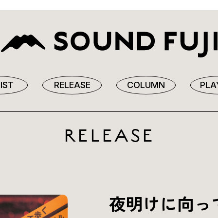
IST
RELEASE
COLUMN
PLA
RELEASE
夜明けに向っ