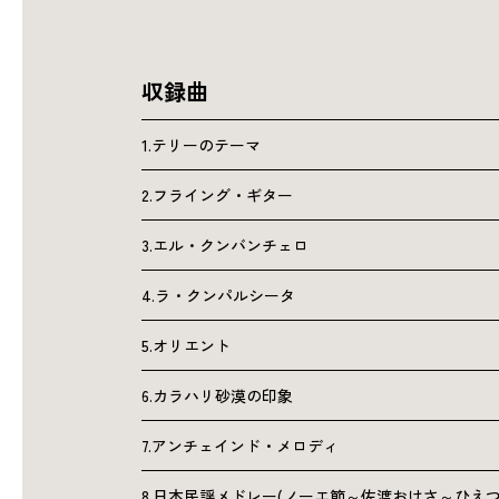
収録曲
1.テリーのテーマ
2.フライング・ギター
3.エル・クンバンチェロ
4.ラ・クンパルシータ
5.オリエント
6.カラハリ砂漠の印象
7.アンチェインド・メロディ
8.日本民謡メドレー(ノーエ節～佐渡おけさ～ひえつ