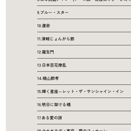
9.ブルー・スター
10.運命
11.津軽じょんがら節
12.羅生門
13.日本百花撩乱
14.楢山節考
15.輝く星座～レット・ザ・サンシャイン・イン
16.明日に架ける橋
17.ある愛の詩
18.ウナセラディ東京～愛のフィナーレ