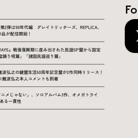
Fo
NICLE”第2弾は90年代編 グレイトリッチーズ、REPLICA、
Sの9作品が配信開始！
OLKWAYS』戦後復興期に産み出された民謡SP盤から国宝
「盆踊り唄篇」「諸国民謡巡り篇」
難波弘之の鍵盤生活50周年記念盤が2作同時リリース！
※難波弘之本人コメントも到着
アニメじゃない」、ソロアルバム3作、オメガトライ
にある一貫性