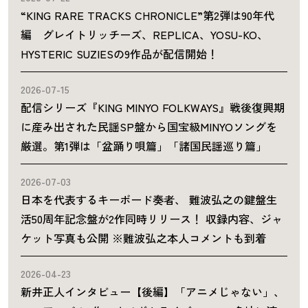
“KING RARE TRACKS CHRONICLE”第2弾は90年代
編 グレイトリッチーズ、REPLICA、YOSU-KO、
HYSTERIC SUZIESの9作品が配信開始！
2026-07-15
配信シリーズ『KING MINYO FOLKWAYS』戦後復興期
に産み出された民謡SP盤から国宝級MINYOソングを
厳選。第1弾は「盆踊り唄篇」「諸国民謡巡り篇」
2026-07-03
日本を代表するキーボード奏者、 難波弘之の鍵盤生
活50周年記念盤が2作同時リリース！ 収録内容、ジャ
ケット写真も公開 ※難波弘之本人コメントも到着
2026-04-23
新井正人インタビュー【後編】「アニメじゃない」、