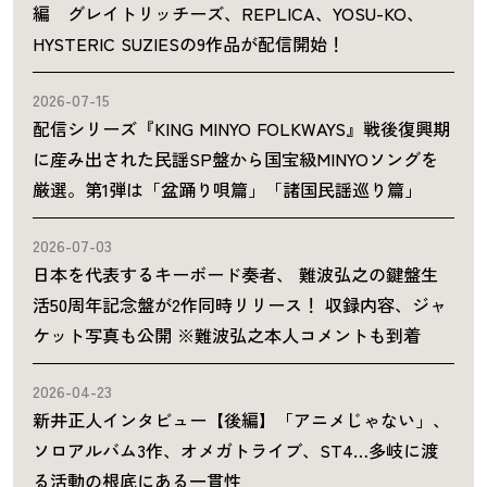
編 グレイトリッチーズ、REPLICA、YOSU-KO、
HYSTERIC SUZIESの9作品が配信開始！
2026-07-15
配信シリーズ『KING MINYO FOLKWAYS』戦後復興期
に産み出された民謡SP盤から国宝級MINYOソングを
厳選。第1弾は「盆踊り唄篇」「諸国民謡巡り篇」
2026-07-03
日本を代表するキーボード奏者、 難波弘之の鍵盤生
活50周年記念盤が2作同時リリース！ 収録内容、ジャ
ケット写真も公開 ※難波弘之本人コメントも到着
2026-04-23
新井正人インタビュー【後編】「アニメじゃない」、
ソロアルバム3作、オメガトライブ、ST4…多岐に渡
る活動の根底にある一貫性