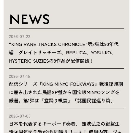
NEWS
2026-07-22
“KING RARE TRACKS CHRONICLE”第2弾は90年代
編 グレイトリッチーズ、REPLICA、YOSU-KO、
HYSTERIC SUZIESの9作品が配信開始！
2026-07-15
配信シリーズ『KING MINYO FOLKWAYS』戦後復興期
に産み出された民謡SP盤から国宝級MINYOソングを
厳選。第1弾は「盆踊り唄篇」「諸国民謡巡り篇」
2026-07-03
日本を代表するキーボード奏者、 難波弘之の鍵盤生
活50周年記念盤が2作同時リリース！ 収録内容、ジャ