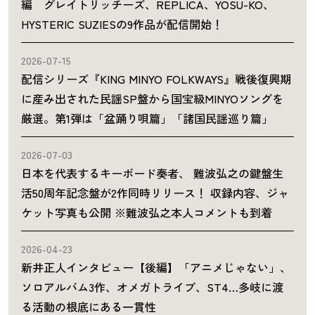
編 グレイトリッチーズ、REPLICA、YOSU-KO、
HYSTERIC SUZIESの9作品が配信開始！
2026-07-15
配信シリーズ『KING MINYO FOLKWAYS』戦後復興期
に産み出された民謡SP盤から国宝級MINYOソングを
厳選。第1弾は「盆踊り唄篇」「諸国民謡巡り篇」
2026-07-03
日本を代表するキーボード奏者、 難波弘之の鍵盤生
活50周年記念盤が2作同時リリース！ 収録内容、ジャ
ケット写真も公開 ※難波弘之本人コメントも到着
2026-04-23
新井正人インタビュー【後編】「アニメじゃない」、
ソロアルバム3作、オメガトライブ、ST4…多岐に渡
る活動の根底にある一貫性