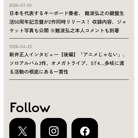
2026-07-03
日本を代表するキーボード奏者、 難波弘之の鍵盤生
活50周年記念盤が2作同時リリース！ 収録内容、ジャ
ケット写真も公開 ※難波弘之本人コメントも到着
2026-04-23
新井正人インタビュー【後編】「アニメじゃない」、
ソロアルバム3作、オメガトライブ、ST4…多岐に渡
る活動の根底にある一貫性
Follow