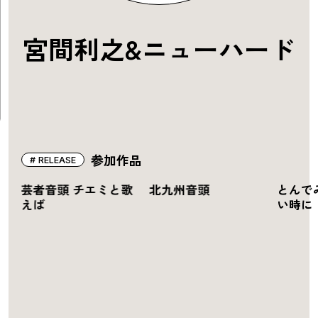
宮間利之&ニューハード
参加作品
RELEASE
芸者音頭 チエミと歌
北九州音頭
とんで
～
えば
い時に
ェ