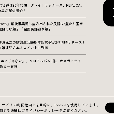
NICLE”第2弾は90年代編 グレイトリッチーズ、REPLICA、
Sの9作品が配信開始！
OLKWAYS』戦後復興期に産み出された民謡SP盤から国宝
「盆踊り唄篇」「諸国民謡巡り篇」
難波弘之の鍵盤生活50周年記念盤が2作同時リリース！
※難波弘之本人コメントも到着
アニメじゃない」、ソロアルバム3作、オメガトライ
にある一貫性
運営会社
プライバシーポリシー
お問い合わせ
サイトの利便性向上を目的に、Cookieを使用しています。
用に関する詳細はプライバシーポリシーをご覧ください。