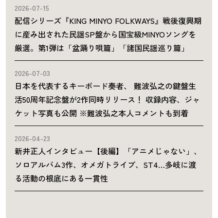
2026-07-15
配信シリーズ『KING MINYO FOLKWAYS』戦後復興期
に産み出された民謡SP盤から国宝級MINYOソングを
厳選。第1弾は「盆踊り唄篇」「諸国民謡巡り篇」
2026-07-03
日本を代表するキーボード奏者、 難波弘之の鍵盤生
活50周年記念盤が2作同時リリース！ 収録内容、ジャ
ケット写真も公開 ※難波弘之本人コメントも到着
2026-04-23
新井正人インタビュー【後編】「アニメじゃない」、
ソロアルバム3作、オメガトライブ、ST4…多岐に渡
る活動の根底にある一貫性