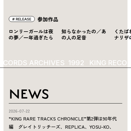
参加作品
RELEASE
ツ
ロンリーガールは夜
知らなかったの／あ
くたば
の夢／一年過ぎたら
の人の足音
ナリザ
ECORDS ARCHIVES
1992
KING RECOR
NEWS
2026-07-22
“KING RARE TRACKS CHRONICLE”第2弾は90年代
編 グレイトリッチーズ、REPLICA、YOSU-KO、