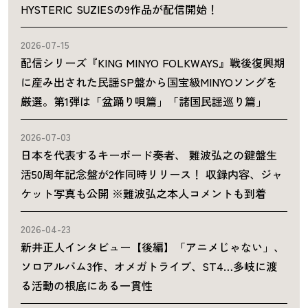
HYSTERIC SUZIESの9作品が配信開始！
2026-07-15
配信シリーズ『KING MINYO FOLKWAYS』戦後復興期
に産み出された民謡SP盤から国宝級MINYOソングを
厳選。第1弾は「盆踊り唄篇」「諸国民謡巡り篇」
2026-07-03
日本を代表するキーボード奏者、 難波弘之の鍵盤生
活50周年記念盤が2作同時リリース！ 収録内容、ジャ
ケット写真も公開 ※難波弘之本人コメントも到着
2026-04-23
新井正人インタビュー【後編】「アニメじゃない」、
ソロアルバム3作、オメガトライブ、ST4…多岐に渡
る活動の根底にある一貫性