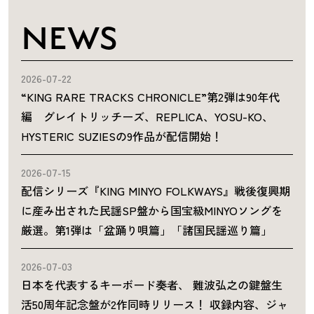
NEWS
2026-07-22
“KING RARE TRACKS CHRONICLE”第2弾は90年代
編 グレイトリッチーズ、REPLICA、YOSU-KO、
HYSTERIC SUZIESの9作品が配信開始！
2026-07-15
配信シリーズ『KING MINYO FOLKWAYS』戦後復興期
に産み出された民謡SP盤から国宝級MINYOソングを
厳選。第1弾は「盆踊り唄篇」「諸国民謡巡り篇」
2026-07-03
日本を代表するキーボード奏者、 難波弘之の鍵盤生
活50周年記念盤が2作同時リリース！ 収録内容、ジャ