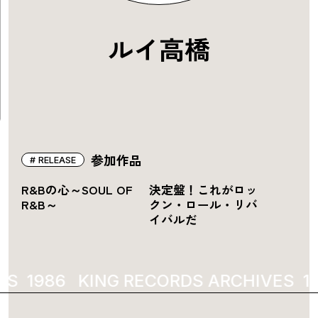
ルイ高橋
参加作品
RELEASE
R&Bの心～SOUL OF
決定盤！これがロッ
R&B～
クン・ロール・リバ
イバルだ
ES
1986
KING RECORDS ARCHIVES
19