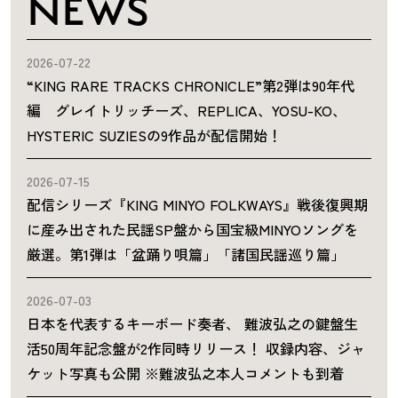
NEWS
2026-07-22
“KING RARE TRACKS CHRONICLE”第2弾は90年代
編 グレイトリッチーズ、REPLICA、YOSU-KO、
HYSTERIC SUZIESの9作品が配信開始！
2026-07-15
配信シリーズ『KING MINYO FOLKWAYS』戦後復興期
に産み出された民謡SP盤から国宝級MINYOソングを
厳選。第1弾は「盆踊り唄篇」「諸国民謡巡り篇」
2026-07-03
日本を代表するキーボード奏者、 難波弘之の鍵盤生
活50周年記念盤が2作同時リリース！ 収録内容、ジャ
ケット写真も公開 ※難波弘之本人コメントも到着