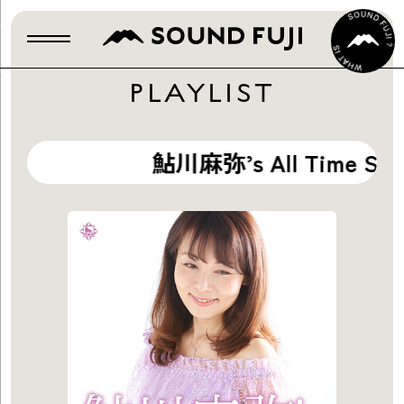
PLAYLIST
鮎川麻弥’s All Time Sele