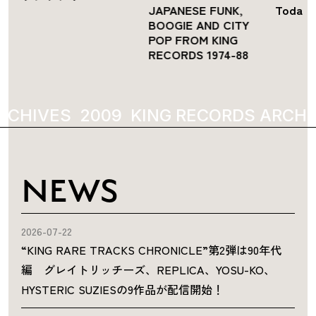
JAPANESE FUNK,
Toda
BOOGIE AND CITY
POP FROM KING
RECORDS 1974-88
RCHIVES
2009
KING RECORDS ARCHI
NEWS
2026-07-22
“KING RARE TRACKS CHRONICLE”第2弾は90年代
編 グレイトリッチーズ、REPLICA、YOSU-KO、
HYSTERIC SUZIESの9作品が配信開始！