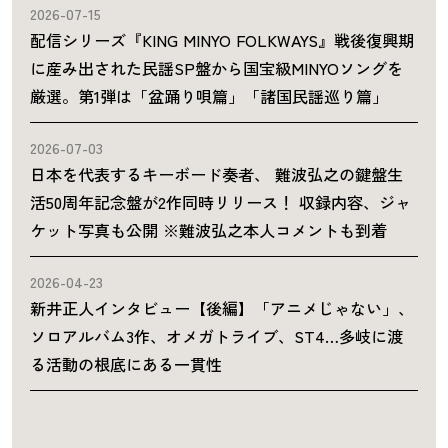
2026-07-15
配信シリーズ『KING MINYO FOLKWAYS』戦後復興期
に産み出された民謡SP盤から国宝級MINYOソングを
厳選。第1弾は「盆踊り唄篇」「諸国民謡巡り篇」
2026-07-03
日本を代表するキーボード奏者、 難波弘之の鍵盤生
活50周年記念盤が2作同時リリース！ 収録内容、ジャ
ケット写真も公開 ※難波弘之本人コメントも到着
2026-04-23
新井正人インタビュー【後編】「アニメじゃない」、
ソロアルバム3作、オメガトライブ、ST4…多岐に渡
る活動の根底にある一貫性