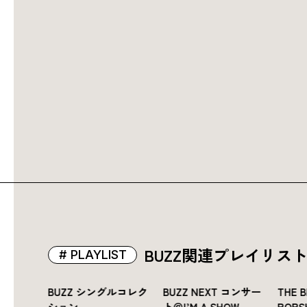
BUZZ関連プレイリス
PLAYLIST
A to Z
BUZZ シングルコレク
BUZZ NEXT コンサー
THE 
te.jp
ション
ト＠I’M A SHOW
POPS