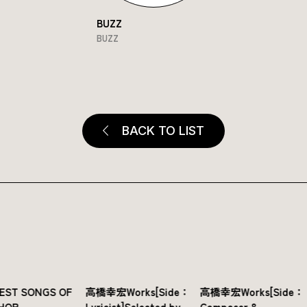
BUZZ
BUZZ
BACK TO LIST
ト
BEST SONGS OF
高橋幸宏Works[Side：
高橋幸宏Works[Side：
HOP
Lyricist]Selected by
Composer &