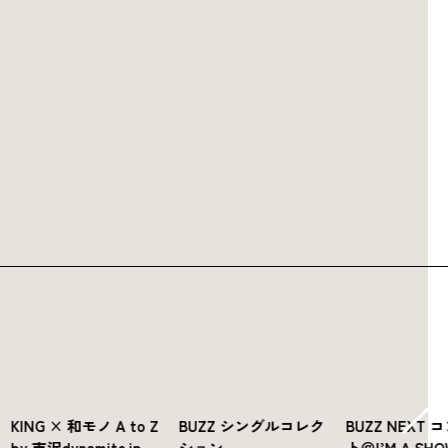
KING × 和モノ A to Z
BUZZ シングルコレク
BUZZ NEXT
by 吉沢dynamite.jp
ション
ト＠I’M A SH