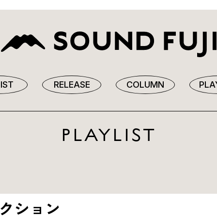
IST
RELEASE
COLUMN
PLA
PLAYLIST
レクション