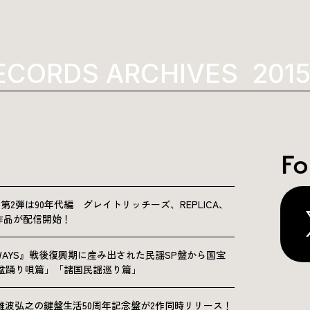
CORDS ARCHIVES
2015
Fo
NICLE”第2弾は90年代編 グレイトリッチーズ、REPLICA、
Sの9作品が配信開始！
OLKWAYS』戦後復興期に産み出された民謡SP盤から国宝
「盆踊り唄篇」「諸国民謡巡り篇」
難波弘之の鍵盤生活50周年記念盤が2作同時リリース！