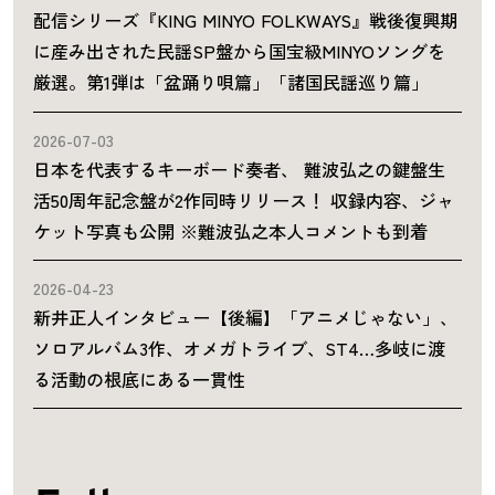
配信シリーズ『KING MINYO FOLKWAYS』戦後復興期
に産み出された民謡SP盤から国宝級MINYOソングを
厳選。第1弾は「盆踊り唄篇」「諸国民謡巡り篇」
2026-07-03
日本を代表するキーボード奏者、 難波弘之の鍵盤生
活50周年記念盤が2作同時リリース！ 収録内容、ジャ
ケット写真も公開 ※難波弘之本人コメントも到着
2026-04-23
新井正人インタビュー【後編】「アニメじゃない」、
ソロアルバム3作、オメガトライブ、ST4…多岐に渡
る活動の根底にある一貫性