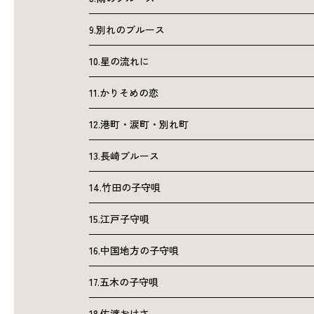
9.別れのブルース
10.星の流れに
11.かりそめの恋
12.港町・涙町・別れ町
13.長崎ブルース
14.竹田の子守唄
15.江戸子守唄
16.中国地方の子守唄
17.五木の子守唄
18.佐渡おけさ