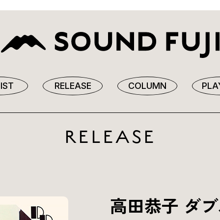
IST
RELEASE
COLUMN
PLA
RELEASE
高田恭子 ダ