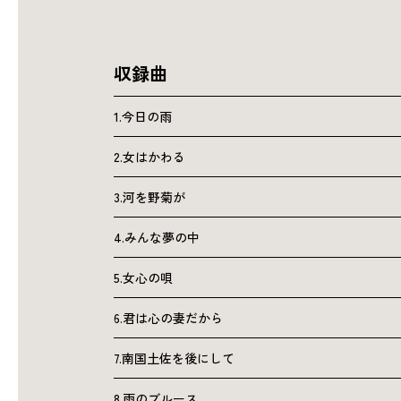
収録曲
1.今日の雨
2.女はかわる
3.河を野菊が
4.みんな夢の中
5.女心の唄
6.君は心の妻だから
7.南国土佐を後にして
8.雨のブルース