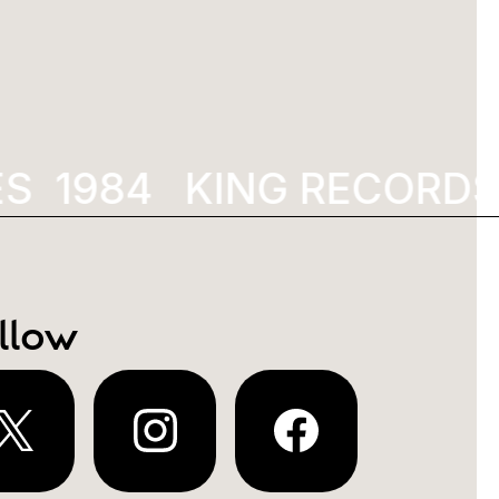
S
1992
KING RECORDS
llow