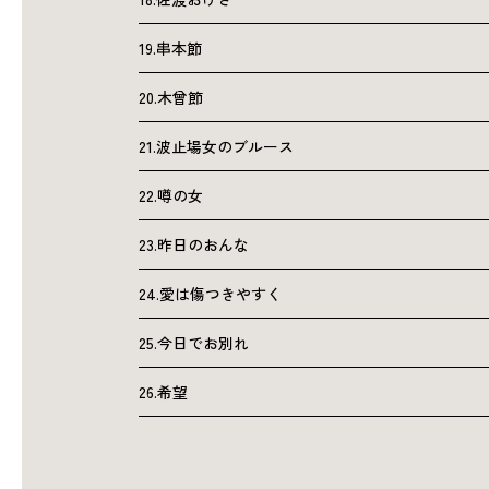
19.串本節
20.木曾節
21.波止場女のブルース
22.噂の女
23.昨日のおんな
24.愛は傷つきやすく
25.今日でお別れ
26.希望