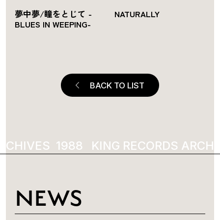
夢中夢/瞳をとじて -
NATURALLY
BLUES IN WEEPING-
BACK TO LIST
RCHIVES
1988
KING RECORDS ARCHI
NEWS