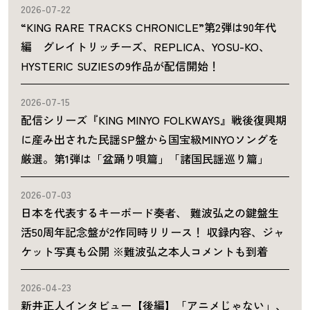
2026-07-22
“KING RARE TRACKS CHRONICLE”第2弾は90年代
編 グレイトリッチーズ、REPLICA、YOSU-KO、
HYSTERIC SUZIESの9作品が配信開始！
2026-07-15
配信シリーズ『KING MINYO FOLKWAYS』戦後復興期
に産み出された民謡SP盤から国宝級MINYOソングを
厳選。第1弾は「盆踊り唄篇」「諸国民謡巡り篇」
2026-07-03
日本を代表するキーボード奏者、 難波弘之の鍵盤生
活50周年記念盤が2作同時リリース！ 収録内容、ジャ
ケット写真も公開 ※難波弘之本人コメントも到着
2026-04-23
新井正人インタビュー【後編】「アニメじゃない」、