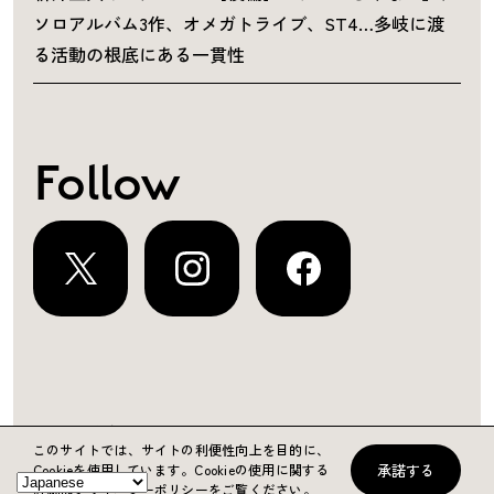
ソロアルバム3作、オメガトライブ、ST4…多岐に渡
る活動の根底にある一貫性
Follow
運営会社
プライバシーポリシー
お問い合わせ
このサイトでは、サイトの利便性向上を目的に、
承諾する
Cookieを使用しています。
Cookieの使用に関する
Copyright ©2024 KING RECORDS
詳細はプライバシーポリシーをご覧ください。