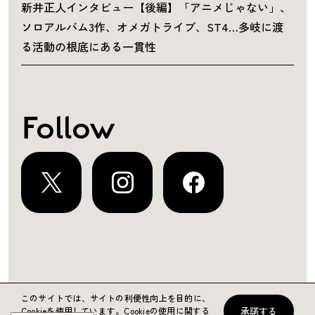
新井正人インタビュー【後編】「アニメじゃない」、
ソロアルバム3作、オメガトライブ、ST4…多岐に渡
る活動の根底にある一貫性
Follow
運営会社
プライバシーポリシー
お問い合わせ
このサイトでは、サイトの利便性向上を目的に、
承諾する
Cookieを使用しています。
Cookieの使用に関する
Copyright ©2024 KING RECORDS