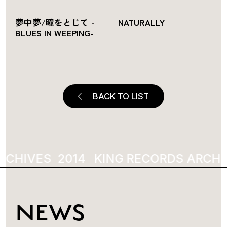
夢中夢/瞳をとじて -
NATURALLY
BLUES IN WEEPING-
BACK TO LIST
CHIVES
2014
KING RECORDS ARCHIV
NEWS