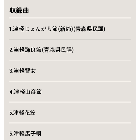
収録曲
1.津軽じょんがら節(新節)(青森県民謡)
2.津軽謙良節(青森県民謡)
3.津軽瞽女
4.津軽山彦節
5.津軽花笠
6.津軽馬子唄