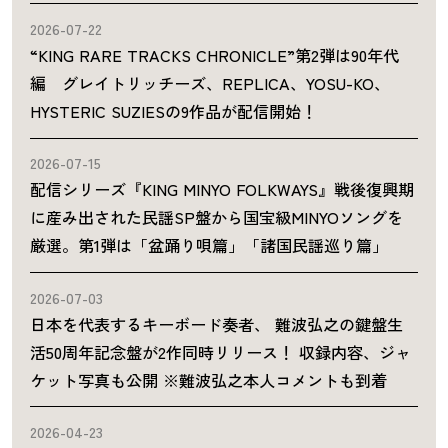
2026-07-22
“KING RARE TRACKS CHRONICLE”第2弾は90年代
編 グレイトリッチーズ、REPLICA、YOSU-KO、
HYSTERIC SUZIESの9作品が配信開始！
2026-07-15
配信シリーズ『KING MINYO FOLKWAYS』戦後復興期
に産み出された民謡SP盤から国宝級MINYOソングを
厳選。第1弾は「盆踊り唄篇」「諸国民謡巡り篇」
2026-07-03
日本を代表するキーボード奏者、 難波弘之の鍵盤生
活50周年記念盤が2作同時リリース！ 収録内容、ジャ
ケット写真も公開 ※難波弘之本人コメントも到着
2026-04-23