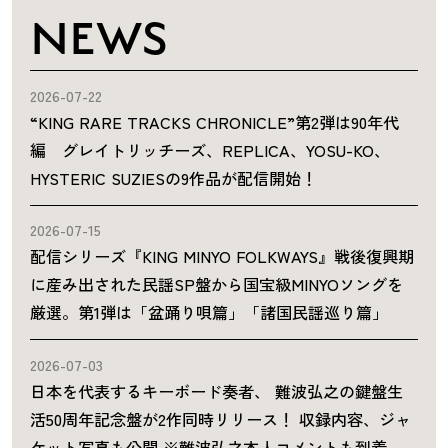
NEWS
2026-07-22
“KING RARE TRACKS CHRONICLE”第2弾は90年代
編 グレイトリッチーズ、REPLICA、YOSU-KO、
HYSTERIC SUZIESの9作品が配信開始！
2026-07-15
配信シリーズ『KING MINYO FOLKWAYS』戦後復興期
に産み出された民謡SP盤から国宝級MINYOソングを
厳選。第1弾は「盆踊り唄篇」「諸国民謡巡り篇」
2026-07-03
日本を代表するキーボード奏者、 難波弘之の鍵盤生
活50周年記念盤が2作同時リリース！ 収録内容、ジャ
ケット写真も公開 ※難波弘之本人コメントも到着