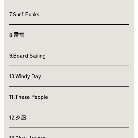
7.Surf Punks
8.雷雲
9.Board Sailing
10.Windy Day
11.These People
12.夕凪
13.Blue Horizon