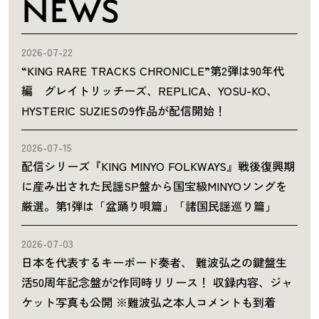
NEWS
2026-07-22
“KING RARE TRACKS CHRONICLE”第2弾は90年代
編 グレイトリッチーズ、REPLICA、YOSU-KO、
HYSTERIC SUZIESの9作品が配信開始！
2026-07-15
配信シリーズ『KING MINYO FOLKWAYS』戦後復興期
に産み出された民謡SP盤から国宝級MINYOソングを
厳選。第1弾は「盆踊り唄篇」「諸国民謡巡り篇」
2026-07-03
日本を代表するキーボード奏者、 難波弘之の鍵盤生
活50周年記念盤が2作同時リリース！ 収録内容、ジャ
ケット写真も公開 ※難波弘之本人コメントも到着