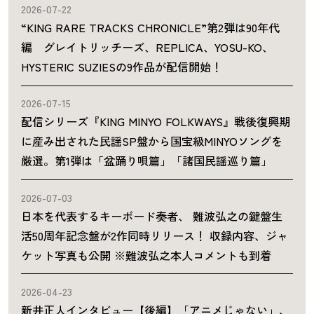
2026-07-22
“KING RARE TRACKS CHRONICLE”第2弾は90年代
編 グレイトリッチーズ、REPLICA、YOSU-KO、
HYSTERIC SUZIESの9作品が配信開始！
2026-07-15
配信シリーズ『KING MINYO FOLKWAYS』戦後復興期
に産み出された民謡SP盤から国宝級MINYOソングを
厳選。第1弾は「盆踊り唄篇」「諸国民謡巡り篇」
2026-07-03
日本を代表するキーボード奏者、 難波弘之の鍵盤生
活50周年記念盤が2作同時リリース！ 収録内容、ジャ
ケット写真も公開 ※難波弘之本人コメントも到着
2026-04-23
新井正人インタビュー【後編】「アニメじゃない」、