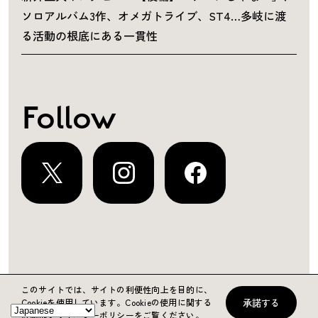
ソロアルバム3作、オメガトライブ、ST4…多岐に渡
る活動の根底にある一貫性
Follow
運営会社
プライバシーポリシー
お問い合わせ
このサイトでは、サイトの利便性向上を目的に、
承諾する
Cookieを使用しています。
Cookieの使用に関する
Copyright ©2024 KING RECORDS
詳細はプライバシーポリシーをご覧ください。