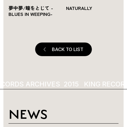
夢中夢/瞳をとじて -
NATURALLY
BLUES IN WEEPING-
BACK TO LIST
CORDS ARCHIVES
KING RECORD
NEWS