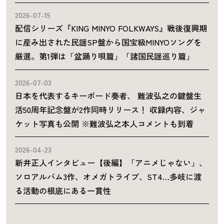
2026-07-15
配信シリーズ『KING MINYO FOLKWAYS』戦後復興期
に産み出された民謡SP盤から国宝級MINYOソングを
厳選。第1弾は「盆踊り唄篇」「諸国民謡巡り篇」
2026-07-03
日本を代表するキーボード奏者、 難波弘之の鍵盤生
活50周年記念盤が2作同時リリース！ 収録内容、ジャ
ケット写真も公開 ※難波弘之本人コメントも到着
2026-04-23
新井正人インタビュー【後編】「アニメじゃない」、
ソロアルバム3作、オメガトライブ、ST4…多岐に渡
る活動の根底にある一貫性