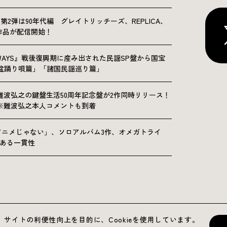
NICLE”第2弾は90年代編 グレイトリッチーズ、REPLICA、
Sの9作品が配信開始！
OLKWAYS』戦後復興期に産み出された民謡SP盤から国宝
「盆踊り唄篇」「諸国民謡巡り篇」
難波弘之の鍵盤生活50周年記念盤が2作同時リリース！
※難波弘之本人コメントも到着
アニメじゃない」、ソロアルバム3作、オメガトライ
にある一貫性
運営会社
プライバシーポリシー
お問い合わせ
サイトの利便性向上を目的に、Cookieを使用しています。