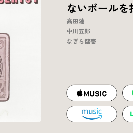
ないボールを
高田漣
中川五郎
なぎら健壱