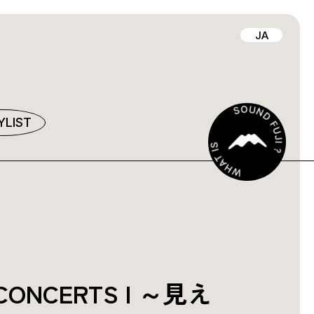
JA
YLIST
 CONCERTS I ～見え