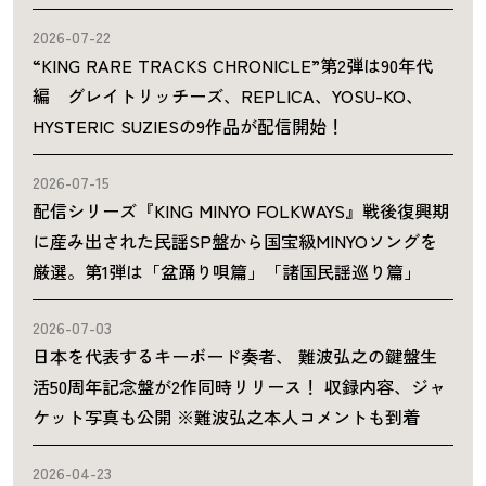
2026-07-22
“KING RARE TRACKS CHRONICLE”第2弾は90年代
編 グレイトリッチーズ、REPLICA、YOSU-KO、
HYSTERIC SUZIESの9作品が配信開始！
2026-07-15
配信シリーズ『KING MINYO FOLKWAYS』戦後復興期
に産み出された民謡SP盤から国宝級MINYOソングを
厳選。第1弾は「盆踊り唄篇」「諸国民謡巡り篇」
2026-07-03
日本を代表するキーボード奏者、 難波弘之の鍵盤生
活50周年記念盤が2作同時リリース！ 収録内容、ジャ
ケット写真も公開 ※難波弘之本人コメントも到着
2026-04-23