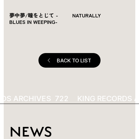
夢中夢/瞳をとじて -
NATURALLY
BLUES IN WEEPING-
BACK TO LIST
DS ARCHIVES
5976
KING RECORDS A
NEWS