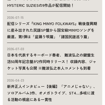
HYSTERIC SUZIESの9作品が配信開始！
2026-07-15
配信シリーズ『KING MINYO FOLKWAYS』戦後復興期
に産み出された民謡SP盤から国宝級MINYOソングを
厳選。第1弾は「盆踊り唄篇」「諸国民謡巡り篇」
2026-07-03
日本を代表するキーボード奏者、 難波弘之の鍵盤生
活50周年記念盤が2作同時リリース！ 収録内容、ジャ
ケット写真も公開 ※難波弘之本人コメントも到着
2026-04-23
新井正人インタビュー【後編】「アニメじゃない」、
ソロアルバム3作、オメガトライブ、ST4…多岐に渡
る活動の根底にある一貫性