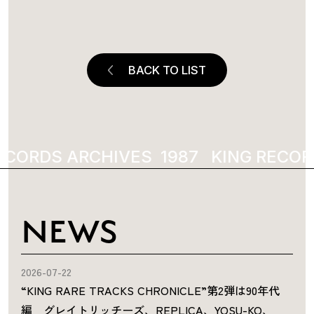
BACK TO LIST
ECORDS ARCHIVES
1987
KING RECOR
NEWS
2026-07-22
“KING RARE TRACKS CHRONICLE”第2弾は90年代
編 グレイトリッチーズ、REPLICA、YOSU-KO、