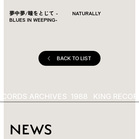
夢中夢/瞳をとじて -
NATURALLY
BLUES IN WEEPING-
BACK TO LIST
ECORDS ARCHIVES
KING RECOR
NEWS