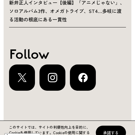
新井正人インタビュー【後編】「アニメじゃない」、
ソロアルバム3作、オメガトライブ、ST4…多岐に渡
る活動の根底にある一貫性
Follow
運営会社
プライバシーポリシー
お問い合わせ
このサイトでは、サイトの利便性向上を目的に、
承諾する
Cookieを使用しています。
Cookieの使用に関する
Copyright ©2024 KING RECORDS