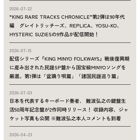
2026-07-22
“KING RARE TRACKS CHRONICLE”第2弾は90年代
編 グレイトリッチーズ、REPLICA、YOSU-KO、
HYSTERIC SUZIESの9作品が配信開始！
2026-07-15
配信シリーズ『KING MINYO FOLKWAYS』戦後復興期
に産み出された民謡SP盤から国宝級MINYOソングを
厳選。第1弾は「盆踊り唄篇」「諸国民謡巡り篇」
2026-07-03
日本を代表するキーボード奏者、 難波弘之の鍵盤生
活50周年記念盤が2作同時リリース！ 収録内容、ジャ
ケット写真も公開 ※難波弘之本人コメントも到着
2026-04-23