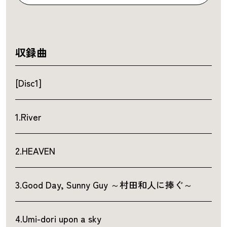
収録曲
[Disc1]
1.River
2.HEAVEN
3.Good Day, Sunny Guy ～村田和人に捧ぐ～
4.Umi-dori upon a sky