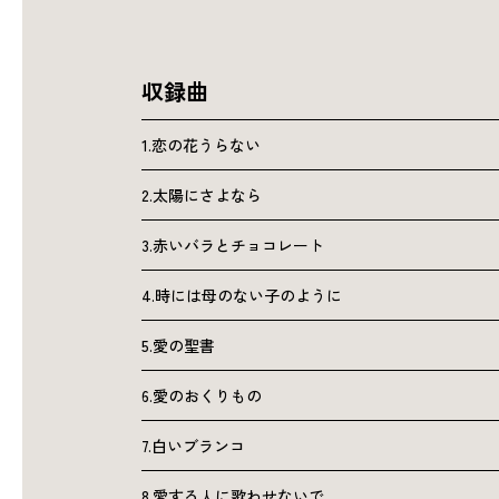
収録曲
1.恋の花うらない
2.太陽にさよなら
3.赤いバラとチョコレート
4.時には母のない子のように
5.愛の聖書
6.愛のおくりもの
7.白いブランコ
8.愛する人に歌わせないで