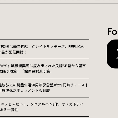
Fo
NICLE”第2弾は90年代編 グレイトリッチーズ、REPLICA、
Sの9作品が配信開始！
OLKWAYS』戦後復興期に産み出された民謡SP盤から国宝
「盆踊り唄篇」「諸国民謡巡り篇」
難波弘之の鍵盤生活50周年記念盤が2作同時リリース！
※難波弘之本人コメントも到着
アニメじゃない」、ソロアルバム3作、オメガトライ
にある一貫性