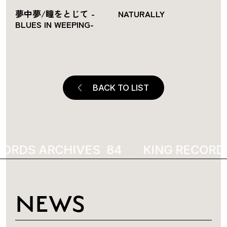
夢中夢/瞳をとじて -
NATURALLY
BLUES IN WEEPING-
BACK TO LIST
ORDS ARCHIVES
1978
KING RECORDS
NEWS