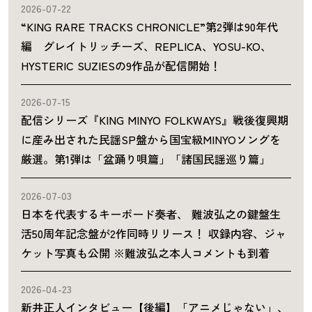
2026-07-22
“KING RARE TRACKS CHRONICLE”第2弾は90年代
編 グレイトリッチーズ、REPLICA、YOSU-KO、
HYSTERIC SUZIESの9作品が配信開始！
2026-07-15
配信シリーズ『KING MINYO FOLKWAYS』戦後復興期
に産み出された民謡SP盤から国宝級MINYOソングを
厳選。第1弾は「盆踊り唄篇」「諸国民謡巡り篇」
2026-07-03
日本を代表するキーボード奏者、 難波弘之の鍵盤生
活50周年記念盤が2作同時リリース！ 収録内容、ジャ
ケット写真も公開 ※難波弘之本人コメントも到着
2026-04-23
新井正人インタビュー【後編】「アニメじゃない」、