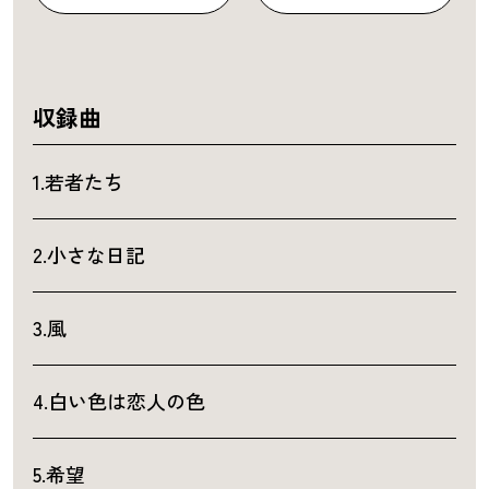
収録曲
1.若者たち
2.小さな日記
3.風
4.白い色は恋人の色
5.希望