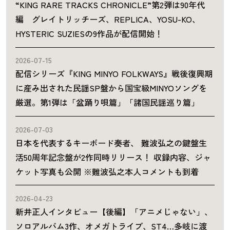
“KING RARE TRACKS CHRONICLE”第2弾は90年代
編 グレイトリッチーズ、REPLICA、YOSU-KO、
HYSTERIC SUZIESの9作品が配信開始！
2026-07-15
配信シリーズ『KING MINYO FOLKWAYS』戦後復興期
に産み出された民謡SP盤から国宝級MINYOソングを
厳選。第1弾は「盆踊り唄篇」「諸国民謡巡り篇」
2026-07-03
日本を代表するキーボード奏者、 難波弘之の鍵盤生
活50周年記念盤が2作同時リリース！ 収録内容、ジャ
ケット写真も公開 ※難波弘之本人コメントも到着
2026-04-23
新井正人インタビュー【後編】「アニメじゃない」、
ソロアルバム3作、オメガトライブ、ST4…多岐に渡