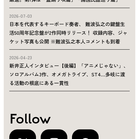
2026-07-03
日本を代表するキーボード奏者、 難波弘之の鍵盤生
活50周年記念盤が2作同時リリース！ 収録内容、ジャ
ケット写真も公開 ※難波弘之本人コメントも到着
2026-04-23
新井正人インタビュー【後編】「アニメじゃない」、
ソロアルバム3作、オメガトライブ、ST4…多岐に渡
る活動の根底にある一貫性
Follow