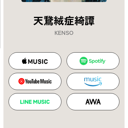
天鵞絨症綺譚
KENSO