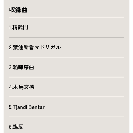
収録曲
1.精武門
2.禁油断者マドリガル
3.韜晦序曲
4.木馬哀感
5.Tjandi Bentar
6.謀反