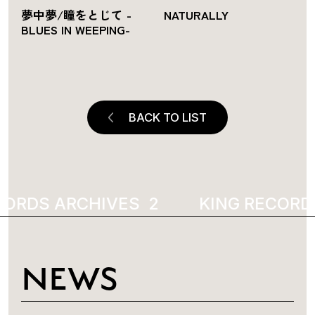
夢中夢/瞳をとじて -
NATURALLY
BLUES IN WEEPING-
BACK TO LIST
ORDS ARCHIVES
2004
KING RECORDS
NEWS