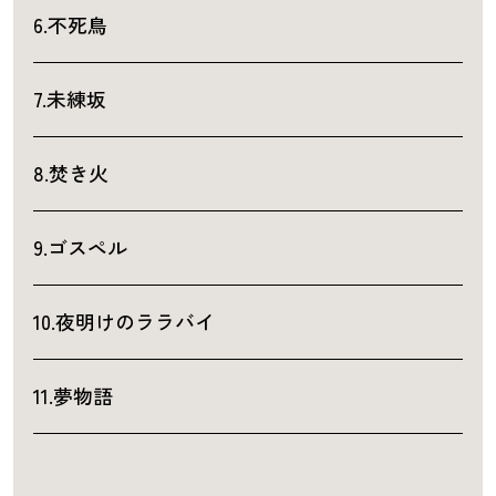
6.不死鳥
7.未練坂
8.焚き火
9.ゴスペル
10.夜明けのララバイ
11.夢物語