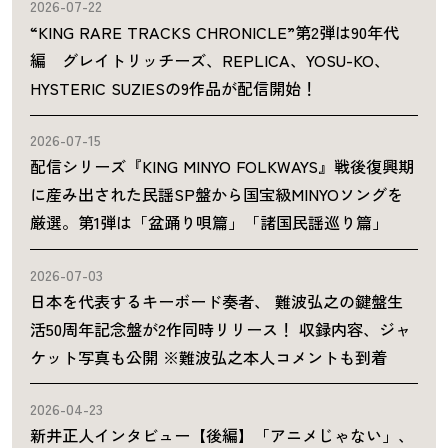
2026-07-22
“KING RARE TRACKS CHRONICLE”第2弾は90年代
編 グレイトリッチーズ、REPLICA、YOSU-KO、
HYSTERIC SUZIESの9作品が配信開始！
2026-07-15
配信シリーズ『KING MINYO FOLKWAYS』戦後復興期
に産み出された民謡SP盤から国宝級MINYOソングを
厳選。第1弾は「盆踊り唄篇」「諸国民謡巡り篇」
2026-07-03
日本を代表するキーボード奏者、 難波弘之の鍵盤生
活50周年記念盤が2作同時リリース！ 収録内容、ジャ
ケット写真も公開 ※難波弘之本人コメントも到着
2026-04-23
新井正人インタビュー【後編】「アニメじゃない」、