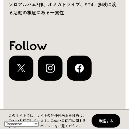
ソロアルバム3作、オメガトライブ、ST4…多岐に渡
る活動の根底にある一貫性
Follow
運営会社
プライバシーポリシー
お問い合わせ
このサイトでは、サイトの利便性向上を目的に、
承諾する
Cookieを使用しています。
Cookieの使用に関する
Copyright ©2024 KING RECORDS
詳細はプライバシーポリシーをご覧ください。