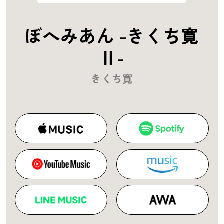
ぼへみあん -きくち寛
Ⅱ-
きくち寛