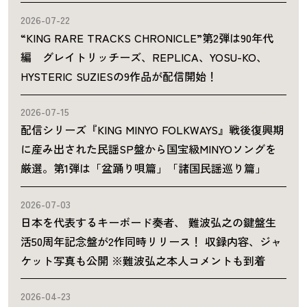
2026-07-22
“KING RARE TRACKS CHRONICLE”第2弾は90年代
編 グレイトリッチーズ、REPLICA、YOSU-KO、
HYSTERIC SUZIESの9作品が配信開始！
2026-07-15
配信シリーズ『KING MINYO FOLKWAYS』戦後復興期
に産み出された民謡SP盤から国宝級MINYOソングを
厳選。第1弾は「盆踊り唄篇」「諸国民謡巡り篇」
2026-07-03
日本を代表するキーボード奏者、 難波弘之の鍵盤生
活50周年記念盤が2作同時リリース！ 収録内容、ジャ
ケット写真も公開 ※難波弘之本人コメントも到着
2026-04-23