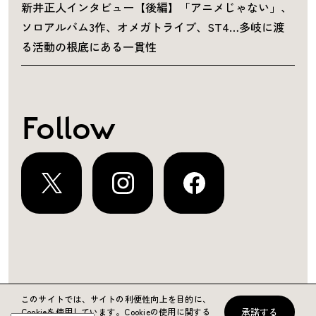
新井正人インタビュー【後編】「アニメじゃない」、
ソロアルバム3作、オメガトライブ、ST4…多岐に渡
る活動の根底にある一貫性
Follow
運営会社
プライバシーポリシー
お問い合わせ
このサイトでは、サイトの利便性向上を目的に、
承諾する
Cookieを使用しています。
Cookieの使用に関する
Copyright ©2024 KING RECORDS