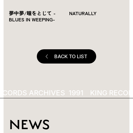
夢中夢/瞳をとじて -
NATURALLY
BLUES IN WEEPING-
BACK TO LIST
ECORDS ARCHIVES
KING RECOR
NEWS