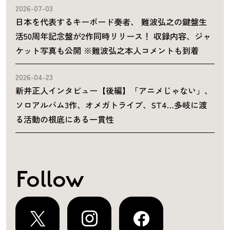
2026-07-03
日本を代表するキーボード奏者、 難波弘之の鍵盤生
活50周年記念盤が2作同時リリース！ 収録内容、ジャ
ケット写真も公開 ※難波弘之本人コメントも到着
2026-04-23
新井正人インタビュー【後編】「アニメじゃない」、
ソロアルバム3作、オメガトライブ、ST4…多岐に渡
る活動の根底にある一貫性
Follow