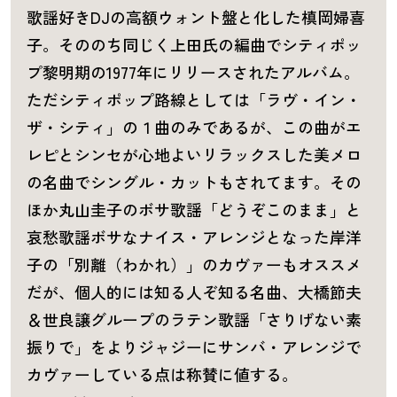
歌謡好きDJの高額ウォント盤と化した槙岡婦喜
子。そののち同じく上田氏の編曲でシティポッ
プ黎明期の1977年にリリースされたアルバム。
ただシティポップ路線としては「ラヴ・イン・
ザ・シティ」の１曲のみであるが、この曲がエ
レピとシンセが心地よいリラックスした美メロ
の名曲でシングル・カットもされてます。その
ほか丸山圭子のボサ歌謡「どうぞこのまま」と
哀愁歌謡ボサなナイス・アレンジとなった岸洋
子の「別離（わかれ）」のカヴァーもオススメ
だが、個人的には知る人ぞ知る名曲、大橋節夫
＆世良譲グループのラテン歌謡「さりげない素
振りで」をよりジャジーにサンバ・アレンジで
カヴァーしている点は称賛に値する。