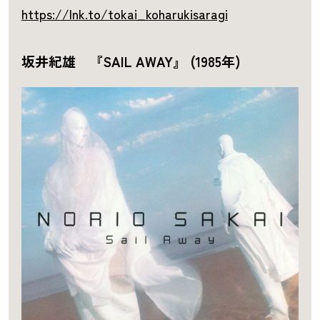
https://lnk.to/tokai_koharukisaragi
坂井紀雄 『SAIL AWAY』 (1985年)