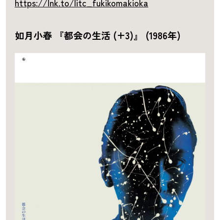
https://lnk.to/litc_fukikomakioka
如月小春 『都会の生活 (+3)』 (1986年)