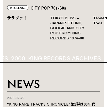
CITY POP 70s-80s
RELEASE
サラヴァ！
TOKYO BLISS –
Tender
JAPANESE FUNK,
Toda
BOOGIE AND CITY
POP FROM KING
RECORDS 1974-88
017
KING RECORDS ARCHIVES
2017
NEWS
2026-07-22
“KING RARE TRACKS CHRONICLE”第2弾は90年代