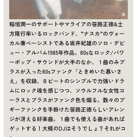
稲垣潤一のサポートやマライアの笹路正徳&土
方隆行率いるロックバンド、”ナスカ”のヴォー
カル兼ベーシストである坂井紀雄のソロ・デビ
ュー・アルバム1985年作品。80sなロック/パワ
ーポップ・サウンドが大半のなか、１曲のみブ
ラスが入った80sファンク「ときめいた慕いさ
え」を収録。８ビートのシンプルで力強いドラ
ムにロック魂を感じつつ、ソウルフルな女性コ
ーラスとブラスがファンク色を煽る。数々のブ
ギーファンクを手掛けた笹路正徳らしいアレン
ジが冴える好楽曲。１曲でも使える曲があれば
ゲットする！大概のDJはそうでしょ？それがコ