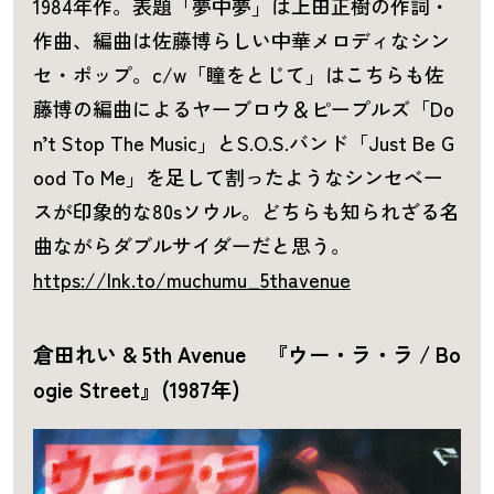
1984年作。表題「夢中夢」は上田正樹の作詞・
作曲、編曲は佐藤博らしい中華メロディなシン
セ・ポップ。c/w「瞳をとじて」はこちらも佐
藤博の編曲によるヤーブロウ＆ピープルズ「Do
n’t Stop The Music」とS.O.S.バンド「Just Be G
ood To Me」を足して割ったようなシンセベー
スが印象的な80sソウル。どちらも知られざる名
曲ながらダブルサイダーだと思う。
https://lnk.to/muchumu_5thavenue
倉田れい & 5th Avenue 『ウー・ラ・ラ / Bo
ogie Street』
(1987年)