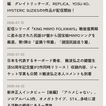
編 グレイトリッチーズ、REPLICA、YOSU-KO、
HYSTERIC SUZIESの9作品が配信開始！
2026-07-15
配信シリーズ『KING MINYO FOLKWAYS』戦後復興期
に産み出された民謡SP盤から国宝級MINYOソングを
厳選。第1弾は「盆踊り唄篇」「諸国民謡巡り篇」
2026-07-03
日本を代表するキーボード奏者、 難波弘之の鍵盤生
活50周年記念盤が2作同時リリース！ 収録内容、ジャ
ケット写真も公開 ※難波弘之本人コメントも到着
2026-04-23
新井正人インタビュー【後編】「アニメじゃない」、
ソロアルバム3作、オメガトライブ、ST4…多岐に渡
る活動の根底にある一貫性