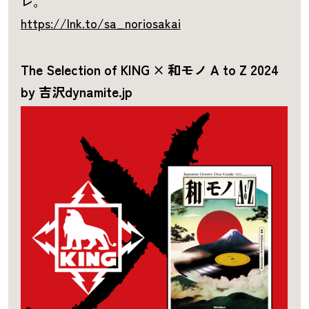
レ。
https://lnk.to/sa_noriosakai
The Selection of KING × 和モノ A to Z 2024
by 吉沢dynamite.jp