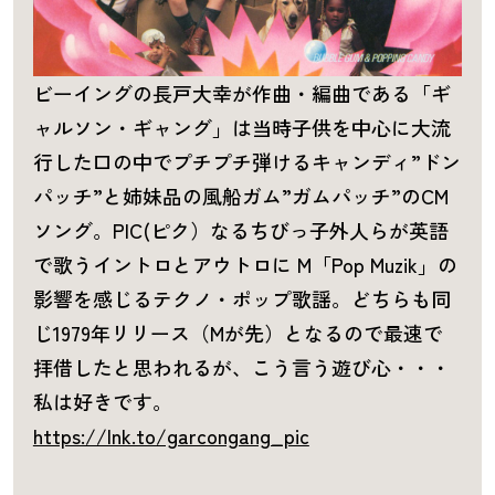
ビーイングの長戸大幸が作曲・編曲である「ギ
ャルソン・ギャング」は当時子供を中心に大流
行した口の中でプチプチ弾けるキャンディ”ドン
パッチ”と姉妹品の風船ガム”ガムパッチ”のCM
ソング。PIC(ピク）なるちびっ子外人らが英語
で歌うイントロとアウトロに M「Pop Muzik」の
影響を感じるテクノ・ポップ歌謡。どちらも同
じ1979年リリース（Mが先）となるので最速で
拝借したと思われるが、こう言う遊び心・・・
私は好きです。
https://lnk.to/garcongang_pic