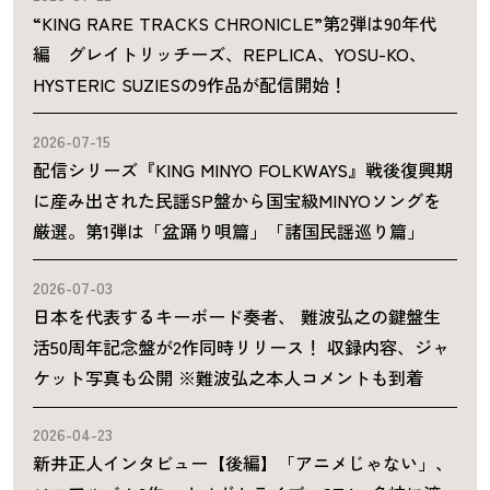
“KING RARE TRACKS CHRONICLE”第2弾は90年代
編 グレイトリッチーズ、REPLICA、YOSU-KO、
HYSTERIC SUZIESの9作品が配信開始！
2026-07-15
配信シリーズ『KING MINYO FOLKWAYS』戦後復興期
に産み出された民謡SP盤から国宝級MINYOソングを
厳選。第1弾は「盆踊り唄篇」「諸国民謡巡り篇」
2026-07-03
日本を代表するキーボード奏者、 難波弘之の鍵盤生
活50周年記念盤が2作同時リリース！ 収録内容、ジャ
ケット写真も公開 ※難波弘之本人コメントも到着
2026-04-23
新井正人インタビュー【後編】「アニメじゃない」、