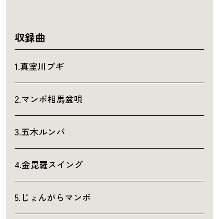
収録曲
1.真室川ブギ
2.マンボ相馬盆唄
3.五木ルンバ
4.金毘羅スイング
5.じょんがらマンボ