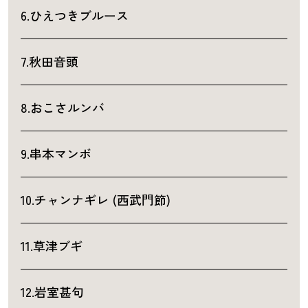
6.ひえつきブルース
7.秋田音頭
8.おこさルンバ
9.串本マンボ
10.チャンナギレ (西武門節)
11.草津ブギ
12.岩室甚句