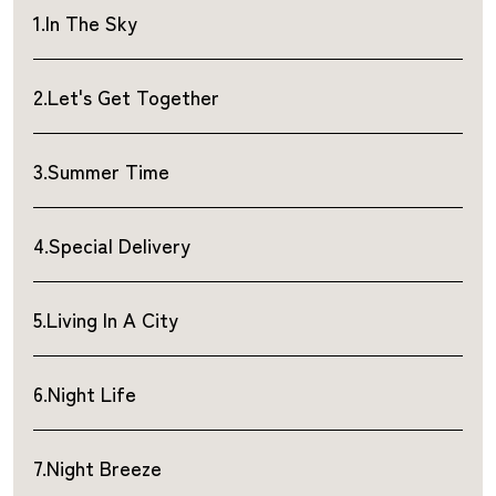
1.In The Sky
2.Let's Get Together
3.Summer Time
4.Special Delivery
5.Living In A City
6.Night Life
7.Night Breeze