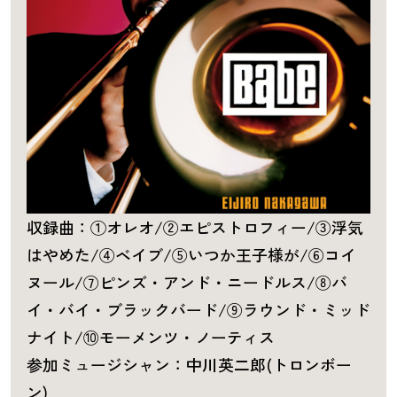
収録曲：①オレオ/②エピストロフィー/③浮気
はやめた/④ベイブ/⑤いつか王子様が/⑥コイ
ヌール/⑦ピンズ・アンド・ニードルス/⑧バ
イ・バイ・ブラックバード/⑨ラウンド・ミッド
ナイト/⑩モーメンツ・ノーティス
参加ミュージシャン：中川英二郎(トロンボー
ン)