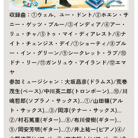
収録曲：①ウェル、ユー・ドント/②ホエン・サ
ニー・ゲッツ・ブルー/③インディア/④アー・
リュ・チャ/⑤トゥ・マイ・ディアレスト/⑥ナ
イト・チェンジス・デイ/⑦ショーティ/⑧ブル
ー・イン・グリーン/⑨シークレット・ラブ/⑩
ドナ・リー/⑪ガンリュウ・アイランド/⑫エマ
ヤ
参加ミュージシャン：大坂昌彦(ドラムス)/荒巻
茂生(ベース)/中川英二郎(トロンボーン)…⑩/川
嶋哲郎(ソプラノ・サックス)…①/山田穣(アル
ト・サックス)…③/岡淳(テナー・サックス)…
②/村石篤重(ギター)…⑧/布川俊樹(ギター)…
⑨/岡安芳明(ギター)…⑦/井上祐一(ピアノ)④/