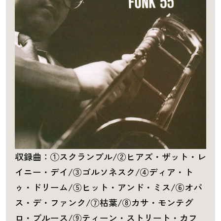
収録曲：①スクランブル/②ヒアズ・ザット・レ
イニー・デイ/③ゴルソネスク/④ディア・ト
ゥ・ドリーム/⑤ヒット・アンド・ミス/⑥オパ
ス・デ・ファンク/⑦枯葉/⑧カサ・モンテグ
ロ・ブルース/⑨ティーン・ストリート・カフ