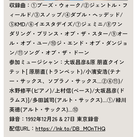
収録曲：①ブーズ・ウォーク/②ジェントル・フ
ィールド/③スノッブ/④ダブル・ヘッデッド/
⑤KMD/⑥イエスタデイズ/⑦ジェミニ/⑧ワン
ダリング・プリンス・オブ・ザ・スター/⑨オー
ル・オブ・ユー/⑩ジ・エンド・オブ・ダンジョ
ン/⑪ソング・オブ・ザ・ドーン
参加ミュージシャン：大坂昌彦&原 朋直クイン
テット[ 原朋直(トランペット)/小濱安浩(テナ
ー・サックス、ソプラノ・サックス…②⑥⑪)/
水野修平(ピアノ)/上村信(ベース)/大坂昌彦(ド
ラムス)]/多田誠司(アルト・サックス)…①/緑川
英徳(アルト・サックス)…⑩
録音：1992年12月26 & 27日 東京録音
配信URL：
https://lnk.to/DB_MOnTHQ