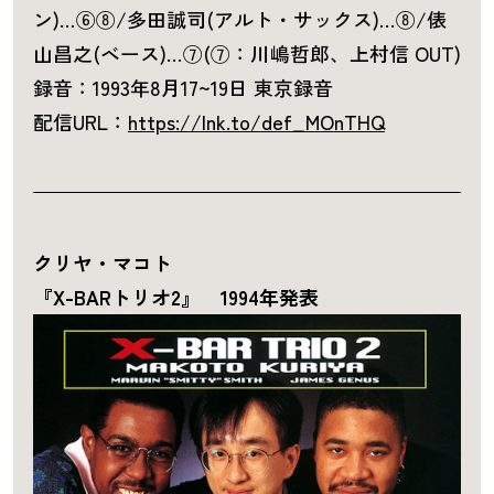
ン)…⑥⑧/多田誠司(アルト・サックス)…⑧/俵
山昌之(ベース)…⑦(⑦：川嶋哲郎、上村信 OUT)
録音：1993年8月17~19日 東京録音
配信URL：
https://lnk.to/def_MOnTHQ
クリヤ・マコト
『X-BARトリオ2』 1994年発表