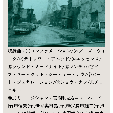
収録曲：①コンファメーション/②ブーズ・ウォ
ーク/③デトゥワー・アヘッド/④エッセンス/
⑤ラウンド・ミッドナイト/⑥マンテカ/⑦イ
フ・ユー・クッド・シー・ミー・ナウ/⑧ビー
ト・ジェネレーション/⑨ショウ・ナフ/⑩チェ
ロキー
参加ミュージシャン：宮間利之&ニューハード
[竹田恒夫(tp,flh)/奥村晶(tp,flh)/長田雄二(tp,fl