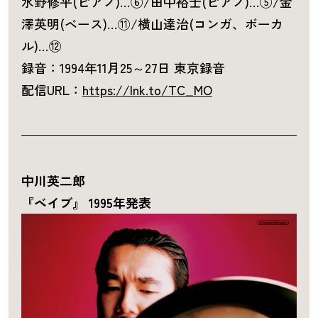
水野修平(ピアノ)…⑥/田中裕士(ピアノ)…⑤/金
澤英明(ベース)…⑪/横山達治(コンガ、ボーカ
ル)…⑫
録音：1994年11月25～27日 東京録音
配信URL：
https://lnk.to/TC_MO
中川英二郎
『ベイブ』 1995年発表