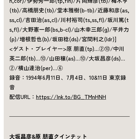
h,cor)/伊勢秀一郎(tp,flh)/片岡輝彦(tb)/梅木亨
(tb)/高橋朋史(tb)/堂本雅樹(b-tb)/近藤和彦(as,
ss,cl)/吉田治(as,cl)/川村裕司(ts,ss,fl)/坂川篤(t
s,fl)/大野憲一郎(bs,b-cl)/山木幸三郎(g)/平井力
(p)/増根哲也(b)/坂田稔(ds)/宮間利之(ldr)]
<ゲスト・プレイヤー>原 朋直(tp)…②⑩/中川
英二郎(tb)…⑩/山田穣(as)…⑩/大坂昌彦(ds)…
②/横山達治(per)…⑥
録音：1994年6月11日、7月4日、10&11日 東京録
音
配信URL：
https://lnk.to/BG_TMnHNH
大坂昌彦&原 朋直クインテット