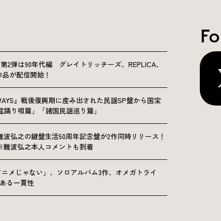
Fo
NICLE”第2弾は90年代編 グレイトリッチーズ、REPLICA、
Sの9作品が配信開始！
OLKWAYS』戦後復興期に産み出された民謡SP盤から国宝
「盆踊り唄篇」「諸国民謡巡り篇」
難波弘之の鍵盤生活50周年記念盤が2作同時リリース！
※難波弘之本人コメントも到着
アニメじゃない」、ソロアルバム3作、オメガトライ
にある一貫性