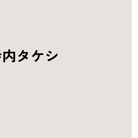
寺内タケシ