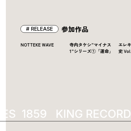
参加作品
RELEASE
「運命」
NOTTEKE WAVE
寺内タケシ”マイナス
エレ
1”シリーズ①「運命」
史 Vol
S
1973
KING RECORDS